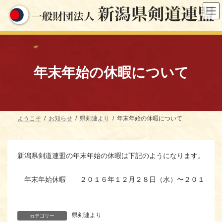
コ
ナ
ン
ビ
テ
ゲ
ン
ー
ツ
シ
へ
ョ
ス
ン
キ
に
年末年始の休暇について
ッ
移
プ
動
ようこそ
お知らせ
県剣連より
年末年始の休暇について
新潟県剣道連盟の年末年始の休暇は下記のようになります。
年末年始休暇
２０１６年１２月２８日（水）〜２０１７年
県剣連より
カテゴリー