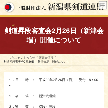
コ
ナ
ン
ビ
テ
ゲ
ン
ー
ツ
シ
へ
ョ
ス
ン
剣道昇段審査会2月26日（新津会
キ
に
ッ
移
場）開催について
プ
動
ようこそ
お知らせ
審査会情報
剣道昇段審査会2月26日（新津会場）開催について
１．日 時 ： 平成29年2月26日（日） 受付 8：00
～
２．会 場 ： 新津武道館
３．審 査 ： 初段～三段