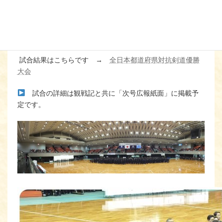
後援：大阪府・大阪市
【一回戦】山梨県に惜敗
新潟県
（3）
1
ー
4
（9）
山梨県
試合結果はこちらです →
全日本都道府県対抗剣道優勝
大会
試合の詳細は観戦記と共に「次号広報紙面」に掲載予
定です。