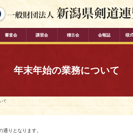
審査会
講習会
稽古会
会報誌
様
年末年始の業務について
いて
の通りとなります。