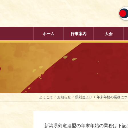
コ
ナ
ン
ビ
テ
ゲ
ン
ー
ツ
シ
へ
ョ
ホーム
行事案内
大会
ス
ン
キ
に
ッ
移
プ
動
ようこそ
お知らせ
県剣連より
年末年始の業務につ
新潟県剣道連盟の年末年始の業務は下記