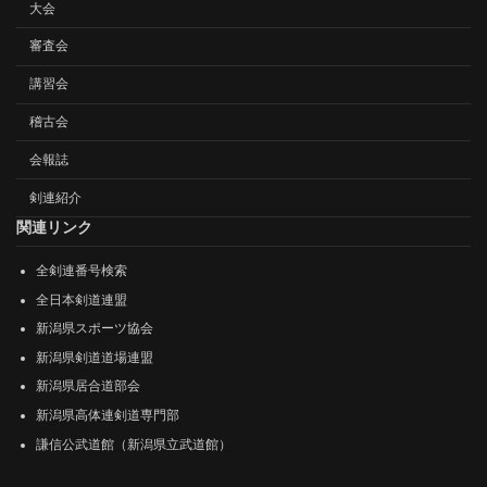
大会
審査会
講習会
稽古会
会報誌
剣連紹介
関連リンク
全剣連番号検索
全日本剣道連盟
新潟県スポーツ協会
新潟県剣道道場連盟
新潟県居合道部会
新潟県高体連剣道専門部
謙信公武道館（新潟県立武道館）