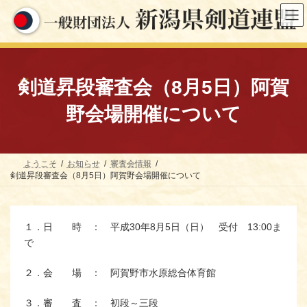
コ
ナ
ン
ビ
テ
ゲ
ン
ー
ツ
シ
へ
ョ
ス
ン
剣道昇段審査会（8月5日）阿賀
キ
に
ッ
移
野会場開催について
プ
動
ようこそ
お知らせ
審査会情報
剣道昇段審査会（8月5日）阿賀野会場開催について
１．日 時 ： 平成30年8月5日（日） 受付 13:00ま
で
２．会 場 ： 阿賀野市水原総合体育館
３．審 査 ： 初段～三段