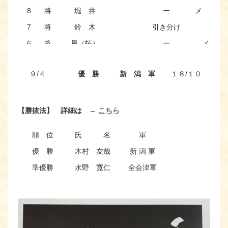
8 将
堀 井
ー
メ コ
7 将
鈴 木
引き分け
6 将
星（拓）
ー
メ
5 将
成 田
△
ー
メ メ
９/４
優 勝
新 潟 軍
１８/１０
4 将
金 澤
引き分け
3 将
星（裕）
ド
引き分け
ツ
副 将
芳 賀
ー
コ
【勝抜法】 詳細は →
こちら
大 将
山 口
ー
メ
順 位
氏 名
軍
優 勝
木村 友哉
新 潟 軍
準優勝
水野 寛仁
全会津軍
３ 位
岩倉仙太郎
新 潟 軍