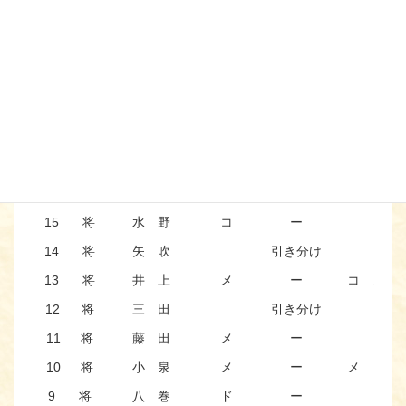
順 位
全 会 津 軍
先 鋒
正 木
ー
メ メ
次 鋒
江 川
ー
メ メ
18 将
鵜 沼
ー
コ △
17 将
大 竹
メ
引き分け
コ
16 将
古 川
メ メ
ー
女 子
若 松
引き分け
△
15 将
水 野
コ
ー
14 将
矢 吹
引き分け
13 将
井 上
メ
ー
コ メ
12 将
三 田
引き分け
11 将
藤 田
メ
ー
10 将
小 泉
メ
ー
メ コ
9 将
八 巻
ド
ー