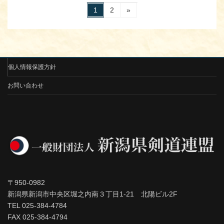
固
固
1
2
»
定
定
投
ペ
ペ
ー
ー
稿
ジ
ジ
の
個人情報保護方針
ペ
お問い合わせ
ー
ジ
送
り
〒950-0982
新潟県新潟市中央区堀之内南３丁目1-21 北陽ビル2F
TEL 025-384-4784
FAX 025-384-4794