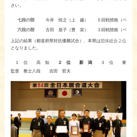
さい。
七段の部
今井 恒之（上 越）
５回戦惜敗（ベスト
六段の部
古田 規子（豊 栄）
３回戦惜敗（ベスト
五段の部_
草間 大介（光明館）
５回戦惜敗（ベスト
上記の結果（都道府県対抗優勝試合）、本県は
団体総合２位
となりました。
１ 位
高 知
２ 位
新 潟
３ 位
東 京
監督 教士八段 吉田 哲夫