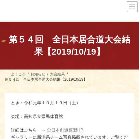
コ
ナ
ン
ビ
テ
ゲ
ン
ー
ツ
シ
へ
ョ
ス
ン
第５４回 全日本居合道大会結
キ
に
ッ
移
果【2019/10/19】
プ
動
ようこそ
お知らせ
大会結果
第５４回 全日本居合道大会結果【2019/10/19】
とき：令和元年１０月１９日（土）
会場：高知県立県民体育館
詳細はこちら →
全日本剣道連盟HP
ギャラリーに新潟県チーム写真掲載されています。ご覧くだ