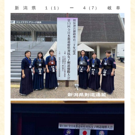
新 潟 県
１（１）
ー
４（７）
岐 阜 県