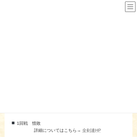
コ
ナ
ン
ビ
テ
ゲ
ン
ー
ツ
シ
へ
ョ
第１３回 全日本都道府県対抗
ス
ン
キ
に
女子剣道優勝大会結果
ッ
移
プ
動
【2021/07/10】
ようこそ
お知らせ
大会結果
第１３回 全日本都道府県対抗女子剣道優勝大会結果【2021/07/10】
開催日：令和３年７月１０日（土）
会場名：ジェイテクトアリーナ奈良
1回戦 惜敗
詳細についてはこちら→
全剣連HP