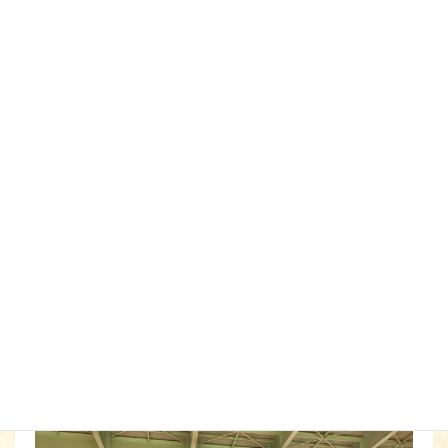
主管：上越市剣道連盟
優 勝
岩倉 薫子
（１９）
三
新潟大
準優勝
小川萌々香
（２０）
三
地蔵堂
３ 位
渡邊 愛子
（２７）
五
警 察
３ 位
村山まみこ
（２５）
四
地蔵堂
試合の詳細はこちらです
↓
県女子剣道選手権トーナメント
（
6/14打突部位記載
・差
し替え済）
この結果、優勝・準優勝の２名は来る９月２４日（日）長野
県ホワイトリング 長野市真島スポーツアリーナで開催され
る
「第５6回全日本女子剣道選手権大会」
に出場します。